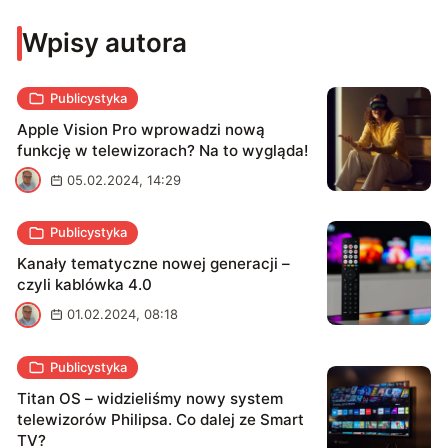
wprowadzać innowacje w domu, zagrodzie i
Wpisy autora
zaprzyjaźnionych firmach. Wyznający zasadę, że nie ma
zbyt dużych telewizorów.
Publicystyka
Apple Vision Pro wprowadzi nową
funkcję w telewizorach? Na to wygląda!
P
05.02.2024, 14:29
Publicystyka
Kanały tematyczne nowej generacji –
czyli kablówka 4.0
P
01.02.2024, 08:18
Publicystyka
Titan OS – widzieliśmy nowy system
telewizorów Philipsa. Co dalej ze Smart
TV?