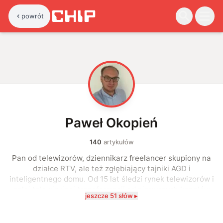
powrót
P
Paweł Okopień
140
artykułów
Pan od telewizorów, dziennikarz freelancer skupiony na
działce RTV, ale też zgłębiający tajniki AGD i
inteligentnego domu. Od 15 lat śledzi rynek telewizorów i
całej telewizyjnej transformacji od pierwszych kanałów
jeszcze 51 słów ▸
HD do dekoderów podłączonych wyłącznie do sieci i
treści dostępnych w streamingu. Spaczony na punkcie
jakości obrazu, dźwięku oraz jabłka. Starający się