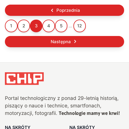
Poprzednia
1
2
3
4
5
...
12
Następna
Portal technologiczny z ponad
29
-letnią historią,
piszący o nauce i technice, smartfonach,
motoryzacji, fotografii.
Technologie mamy we krwi!
NA SKRÓTY
NA SKRÓTY