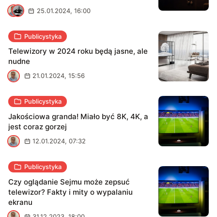
P
A
25.01.2024, 16:00
Publicystyka
Telewizory w 2024 roku będą jasne, ale
nudne
P
21.01.2024, 15:56
Publicystyka
Jakościowa granda! Miało być 8K, 4K, a
jest coraz gorzej
P
12.01.2024, 07:32
Publicystyka
Czy oglądanie Sejmu może zepsuć
telewizor? Fakty i mity o wypalaniu
ekranu
P
31.12.2023, 18:00