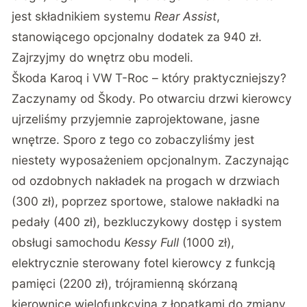
jest składnikiem systemu
Rear Assist
,
stanowiącego opcjonalny dodatek za 940 zł.
Zajrzyjmy do wnętrz obu modeli.
Škoda Karoq i VW T-Roc – który praktyczniejszy?
Zaczynamy od Škody. Po otwarciu drzwi kierowcy
ujrzeliśmy przyjemnie zaprojektowane, jasne
wnętrze. Sporo z tego co zobaczyliśmy jest
niestety wyposażeniem opcjonalnym. Zaczynając
od ozdobnych nakładek na progach w drzwiach
(300 zł), poprzez sportowe, stalowe nakładki na
pedały (400 zł), bezkluczykowy dostęp i system
obsługi samochodu
Kessy Full
(1000 zł),
elektrycznie sterowany fotel kierowcy z funkcją
pamięci (2200 zł), trójramienną skórzaną
kierownicę wielofunkcyjną z łopatkami do zmiany