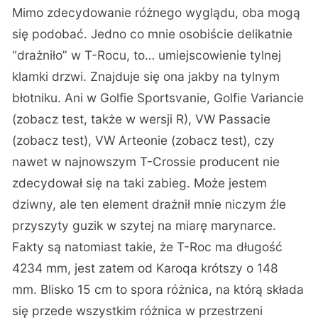
Mimo zdecydowanie różnego wyglądu, oba mogą
się podobać. Jedno co mnie osobiście delikatnie
“drażniło” w T-Rocu, to… umiejscowienie tylnej
klamki drzwi. Znajduje się ona jakby na tylnym
błotniku. Ani w Golfie Sportsvanie, Golfie Variancie
(
zobacz test
, także
w wersji R
), VW Passacie
(
zobacz test
), VW Arteonie (
zobacz test
), czy
nawet w najnowszym T-Crossie producent nie
zdecydował się na taki zabieg. Może jestem
dziwny, ale ten element drażnił mnie niczym źle
przyszyty guzik w szytej na miarę marynarce.
Fakty są natomiast takie, że T-Roc ma długość
4234 mm, jest zatem od Karoqa krótszy o 148
mm. Blisko 15 cm to spora różnica, na którą składa
się przede wszystkim różnica w przestrzeni