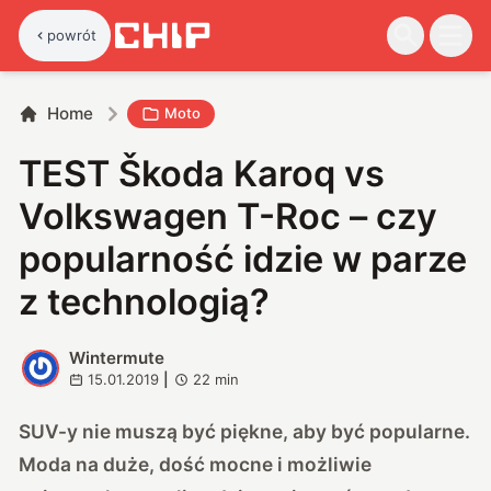
powrót
Home
Moto
TEST Škoda Karoq vs
Volkswagen T-Roc – czy
popularność idzie w parze
z technologią?
Wintermute
W
15.01.2019
|
22
min
SUV-y nie muszą być piękne, aby być popularne.
Moda na duże, dość mocne i możliwie