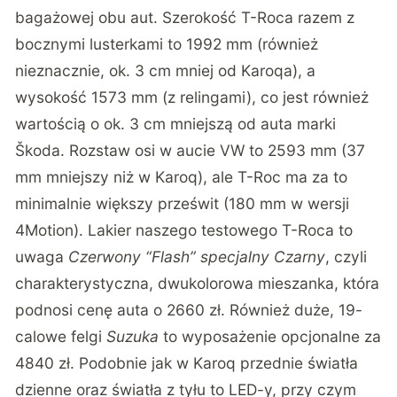
bagażowej obu aut. Szerokość T-Roca razem z
bocznymi lusterkami to 1992 mm (również
nieznacznie, ok. 3 cm mniej od Karoqa), a
wysokość 1573 mm (z relingami), co jest również
wartością o ok. 3 cm mniejszą od auta marki
Škoda. Rozstaw osi w aucie VW to 2593 mm (37
mm mniejszy niż w Karoq), ale T-Roc ma za to
minimalnie większy prześwit (180 mm w wersji
4Motion). Lakier naszego testowego T-Roca to
uwaga
Czerwony “Flash” specjalny Czarny
, czyli
charakterystyczna, dwukolorowa mieszanka, która
podnosi cenę auta o 2660 zł. Również duże, 19-
calowe felgi
Suzuka
to wyposażenie opcjonalne za
4840 zł. Podobnie jak w Karoq przednie światła
dzienne oraz światła z tyłu to LED-y, przy czym