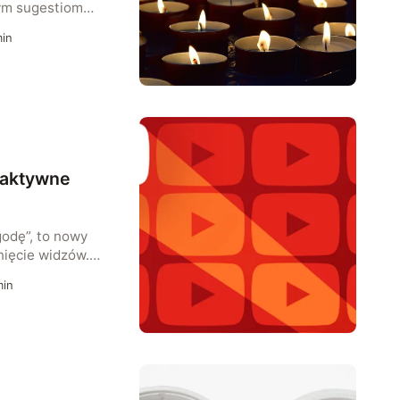
ym sugestiom
darzenia lub
in
h. Dzięki SI konta
wiały się w
raktywne
odę”, to nowy
nięcie widzów.
stworzyć
in
ry już
związaniem.