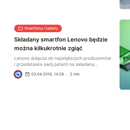
konstrukcji złożonej z setek małych i
podobnych do siebie podjednostek. Może to
mieć ogromny wpływ na wydajność i produkcję
nowych jednostek latających.
Smartfony i tablety
Składany smartfon Lenovo będzie
można kilkukrotnie zgiąć
Lenovo dołącza do największych producentów
i przedstawia swój patent na składany
smartfon. Rozwiązanie chińskiego producenta
K
03.04.2019, 14:28
·
2
min
wykorzystuje inny rodzaj zawiasów niż
konkurencja. Dzięki temu urządzenie można
zginać na kilka sposobów.