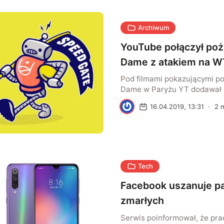
Archiwum
YouTube połączył poż
Dame z atakiem na 
Pod filmami pokazującymi po
Dame w Paryżu YT dodawał li
o zamachu z 11 września w 
K
16.04.2019, 13:31
·
2
m
Błędne powiązanie widzieli ś
żywo. Mamy odpowiedź serw
jak doszło do pomyłki.
Tech
Facebook uszanuje p
zmarłych
Serwis poinformował, że pra