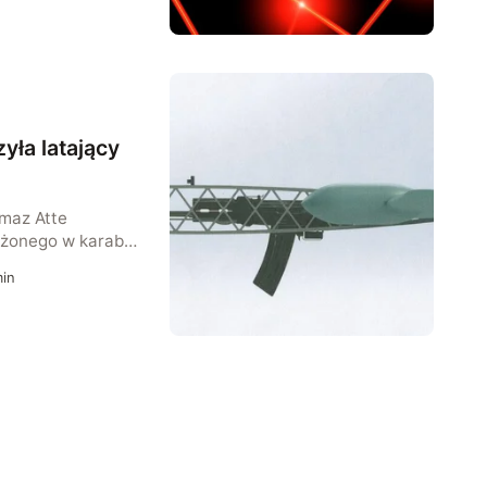
dują te
yła latający
amaz Atte
ażonego w karabin
urmowy jest w
in
rów i wystrzelić