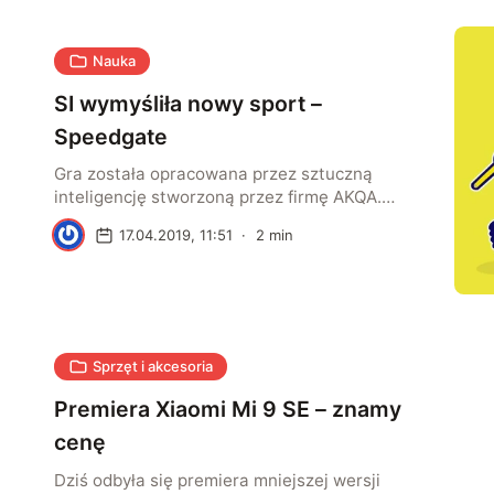
Nauka
SI wymyśliła nowy sport –
Speedgate
Gra została opracowana przez sztuczną
inteligencję stworzoną przez firmę AKQA.
Speedgate ma być sportem uprawianym w
K
17.04.2019, 11:51
·
2
min
realu na boisku wyznaczonym na planie trzech
kół, z trzema bramkami. Rywalizują dwie
drużyny po sześć osób każda. Nowy sport
wygląda trochę jak krzyżówka rugby i piłki
nożnej.
Sprzęt i akcesoria
Premiera Xiaomi Mi 9 SE – znamy
cenę
Dziś odbyła się premiera mniejszej wersji