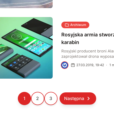
minut. Dziś elektrownie skła
pozostałości pod ziemią.
Archiwum
Rosyjska armia stworz
karabin
Rosyjski producent broni Al
zaprojektował drona wypos
AK 47. Latający karabin szt
K
27.03.2019, 19:42
·
1
m
stanie przebić cel z 300 met
600 pocisków na minutę.
1
2
3
Następna