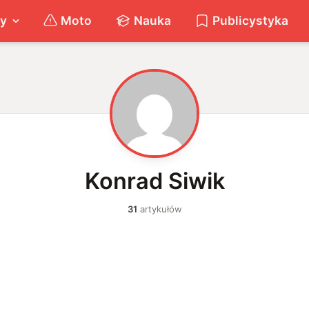
ty
Moto
Nauka
Publicystyka
K
Konrad Siwik
31
artykułów