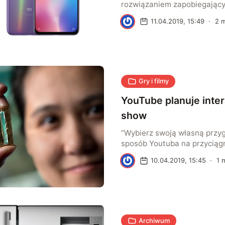
rozwiązaniem zapobiegając
zapraszania zmarłych na wy
K
11.04.2019, 15:49
·
2
m
informowaniu o ich urodzinac
zmarłych osób nie będą poja
nieodpowiednich miejscach.
Gry i filmy
YouTube planuje inte
show
“Wybierz swoją własną przyg
sposób Youtuba na przyciąg
Serwis tym sposobem, chce 
K
10.04.2019, 15:45
·
1
m
konkurencję dla Netflixa, któ
eksperymentował z takim ro
Archiwum