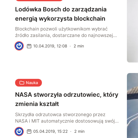
Lodówka Bosch do zarządzania
energią wykorzysta blockchain
Blockchain pozwoli użytkownikom wybrać
źródło zasilania, dostarczane do najnowszej
lodówki Boscha. Użytkownicy będą mogli
K
10.04.2019, 12:08
·
2
min
wybrać skąd pochodzi energia za pomocą
smartfonu. Opłacą też rachunki za pomocą
smart-kontraktów.
Nauka
NASA stworzyła odrzutowiec, który
zmienia kształt
Skrzydła odrzutowca stworzonego przez
NASA i MIT automatycznie dostosowują swój
kształt w zależności od obciążenia
K
05.04.2019, 15:22
·
2
min
aerodynamicznego. Wszystko za sprawą