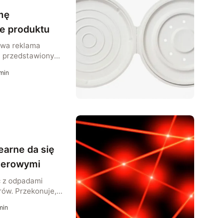
mę
ie produktu
owa reklama
j przedstawiony
o… okrągłe
min
 jest pokazanie
 firmy.
earne da się
aserowymi
ć z odpadami
rów. Przekonuje,
im natężeniu
in
e w ciągu kilku