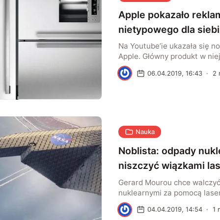
Apple pokazało rekla
nietypowego dla sieb
Na Youtube’ie ukazała się n
Apple. Główny produkt w nie
to nie iPhone ani Mac – tylk
K
06.04.2019, 16:43
·
2
pudełko na pizzę. Ideą spotu
zaangażowania pracowników
Nauka
Noblista: odpady nukl
niszczyć wiązkami l
Gerard Mourou chce walczy
nuklearnymi za pomocą lase
że użycie impulsów o wysok
K
04.04.2019, 14:54
·
1
m
rozłoży zużyte paliwo jądrow