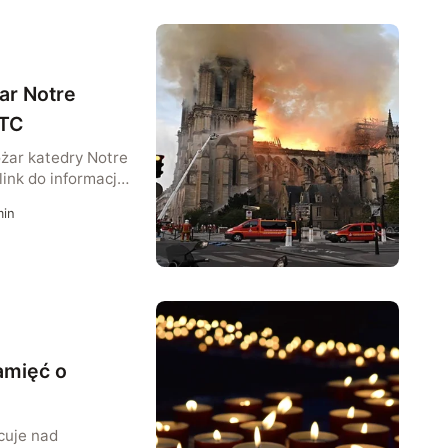
ar Notre
WTC
żar katedry Notre
nk do informacji
Nowym Jorku.
in
ledzący relacje na
isu tłumaczącą,
amięć o
cuje nad