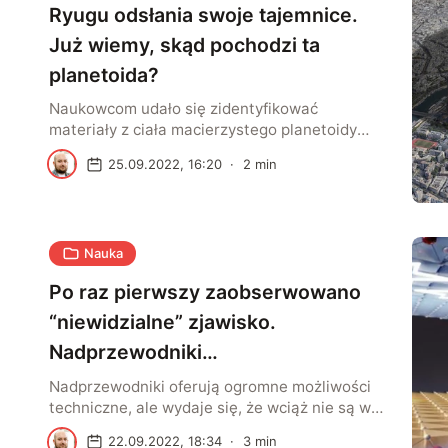
Ryugu odsłania swoje tajemnice.
grzbiecie, należącym do wymarłej grupy
organizmów skorupiastych zwanych
Już wiemy, skąd pochodzi ta
Tommotiida. […]
planetoida?
Naukowcom udało się zidentyfikować
materiały z ciała macierzystego planetoidy
Ryugu. To ważne odkrycie w kontekście
M
25.09.2022, 16:20
·
2
min
naszego rozumienia pochodzenia tej
kosmicznej skały. Naukowcy z Lawrence
Livermore National Laboratory (LLNL)
dokonali ważnego odkrycia dotyczącego
Nauka
Ryugu. Wreszcie może się udac stwierdzić,
fragmentem jakiego ciała niebieskiego jest ta
Po raz pierwszy zaobserwowano
planetoida. Szczegóły opisano w czasopiśmie
Nature Astronomy. Czytaj też: Próbki z […]
“niewidzialne” zjawisko.
Nadprzewodniki
wysokotemperaturowe bez
Nadprzewodniki oferują ogromne możliwości
techniczne, ale wydaje się, że wciąż nie są w
tajemnic?
pełni wykorzystywane. Teraz naukowcy odkryli
M
22.09.2022, 18:34
·
3
min