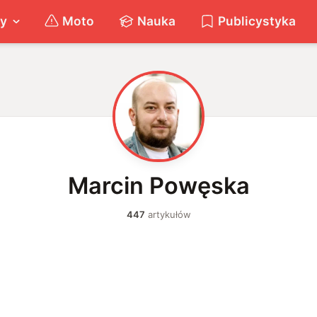
ty
Moto
Nauka
Publicystyka
M
Marcin Powęska
447
artykułów