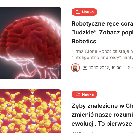
Nauka
Robotyczne ręce cora
“ludzkie”. Zobacz pop
Robotics
Firma Clone Robotics staje na
“inteligentne androidy” miał
ludzkie dłonie, jak to tylko m
M
10.10.2022, 19:00
·
2
m
Rozwiązanie to może mieć w
zastosowań, nie tylko w med
tworzeniu protez. Wiele osó
pytanie, czy roboty przyszło
Nauka
idealnie odwzorowanych rąk
branżach prawdopodobnie nie
Zęby znalezione w C
rozmawiamy o zaawansowan
zmienić nasze rozumi
ewolucji. To pierwsze
odkrycie w historii