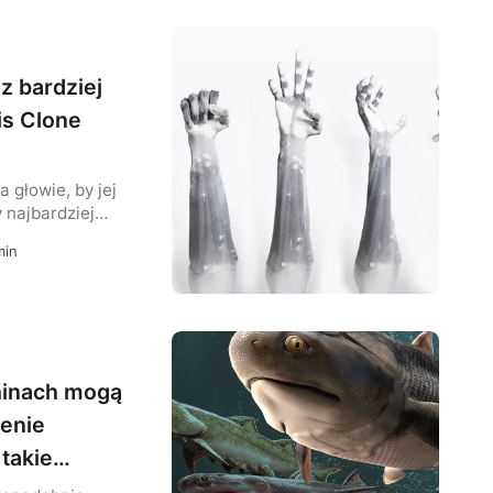
z bardziej
is Clone
 głowie, by jej
y najbardziej
ożliwe.
in
iele różnych
ycynie i przy
b zadaje sobie
ści potrzebują
. W wielu
, ale jeżeli
hinach mogą
ych […]
enie
 takie