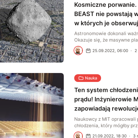
Kosmiczne porwanie. 
BEAST nie powstają w
w których je obserw
Astronomowie dokonali ważn
Okazuje się, że masywne pla
Jowisza mogą zostać przec
M
25.09.2022, 06:00
·
2
gwiazdy. Czy takie światy 
musi się wydarzyć, aby do “
faktycznie doszło? Zespół u
Uniwersytetu w Sheffield z
Nauka
wyjaśnienie dla nowo odkry
(B-star Exoplanet Abundance
Ten system chłodzen
masywne obiekty, wielkości
Jowisza, […]
prądu! Inżynierowie 
zapowiadają rewolucj
Naukowcy z MIT opracowali
chłodzenia, który mógłby prz
miejscach pozbawionych siec
M
21.09.2022, 18:30
·
3