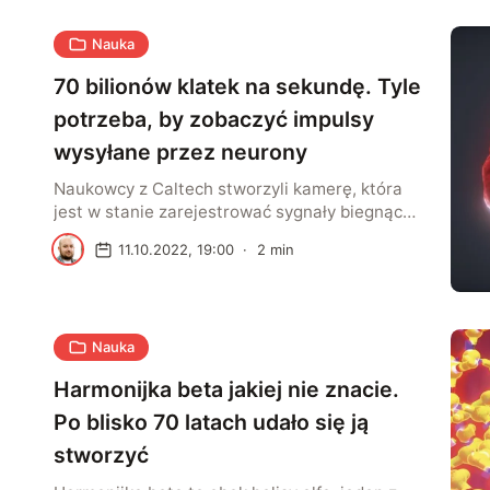
Nauka
70 bilionów klatek na sekundę. Tyle
potrzeba, by zobaczyć impulsy
wysyłane przez neurony
Naukowcy z Caltech stworzyli kamerę, która
jest w stanie zarejestrować sygnały biegnące
przez neurony. To urządzenie nagrywa wideo
M
11.10.2022, 19:00
·
2
min
z prędkością 70 bilionów klatek na sekundę.
Każdy nasz ruch wymaga doskonałej
koordynacji na linii układu nerwowego i
mięśniowego. W praktyce potrzeba trochę
Nauka
czasu, aby mózg zarejestrował wrażenie z
opuszki palca, mimo iż impulsy nerwowe
Harmonijka beta jakiej nie znacie.
podróżują z […]
Po blisko 70 latach udało się ją
stworzyć