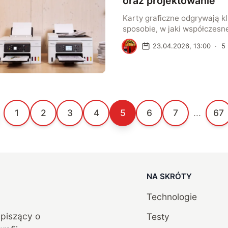
oraz projektowanie
Karty graficzne odgrywają k
sposobie, w jaki współczes
radzą sobie z zadaniami wiz
R
23.04.2026, 13:00
·
5
wciągających gier po profes
oprogramowanie do projekto
właśnie procesor graficzny 
płynności renderowania obra
szczegółowości. Wraz ze wz
wizualnych znaczenie wydajn
1
2
3
4
5
6
7
...
67
graficznej staje się coraz ba
zarówno w […]
NA SKRÓTY
Technologie
, piszący o
Testy