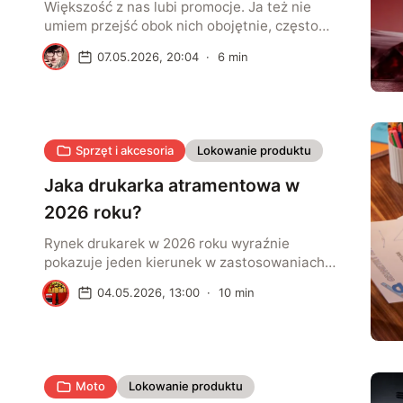
swoich sprzętów
Większość z nas lubi promocje. Ja też nie
umiem przejść obok nich obojętnie, często
sprawdzając, co takiego tym razem
J
07.05.2026, 20:04
·
6
min
producenci sprzętów oferują i ile można
zaoszczędzić. W maju na pierwszy plan
wysuwają się urządzenia marek takich jak
TABWEE czy Blackview, które udowadniają, że
za przyzwoite sprzęty wcale nie trzeba płacić
Sprzęt i akcesoria
Lokowanie produktu
wielkich pieniędzy, a zmiana w […]
Jaka drukarka atramentowa w
2026 roku?
Rynek drukarek w 2026 roku wyraźnie
pokazuje jeden kierunek w zastosowaniach
domowych. Atrament wraca do łask i przestaje
R
04.05.2026, 13:00
·
10
min
być postrzegany jako rozwiązanie drogie w
utrzymaniu. Nowoczesne modele oferują
bardzo dobrą jakość wydruku, szeroką
kompatybilność i wygodną obsługę
bezprzewodową, a przy odpowiednim wyborze
Moto
Lokowanie produktu
zapewniają niski koszt eksploatacji. W