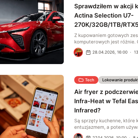
lakieru, a człowiek […]
Sprawdziłem w akcji 
Actina Selection U7-
270K/32GB/1TB/RTX
KOMACNGIP0625
Z kupowaniem gotowych ze
komputerowych jest różnie.
(zwłaszcza na dziwnych aukc
R
28.04.2026, 16:00
·
1
wszystkiego na temat tego, 
nich siedzi, skąd pochodzą 
komponenty i czy aby na pe
tańszy jest dany składak, ty
Tech
Lokowanie produk
ale nie oznacza to, że powi
o większych firmach z wyrob
Air fryer z podczerwi
Infra-Heat w Tefal Ea
Infrared?
Są sprzęty kuchenne, które k
entuzjazmem, a potem używa
nich zapomina. Air fryer ma 
K
27.04.2026, 10:00
·
8