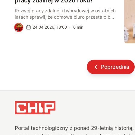
pracy zdalnej w 2026 roku?
Rozwój pracy zdalnej i hybrydowej w ostatnich
latach sprawił, że domowe biuro przestało być
prowizorycznym rozwiązaniem, a zaczęło
R
24.04.2026, 13:00
·
6
min
pełnić rolę pełnoprawnego środowiska pracy.
W takich warunkach drukarka staje się jednym
z kluczowych urządzeń, od którego zależy
płynność realizacji codziennych obowiązków.
Niezależnie od tego, czy chodzi o
przygotowanie dokumentów, skanowanie
Poprzednia
umów czy archiwizację materiałów, sprzęt
musi […]
Portal technologiczny z ponad
29
-letnią historią