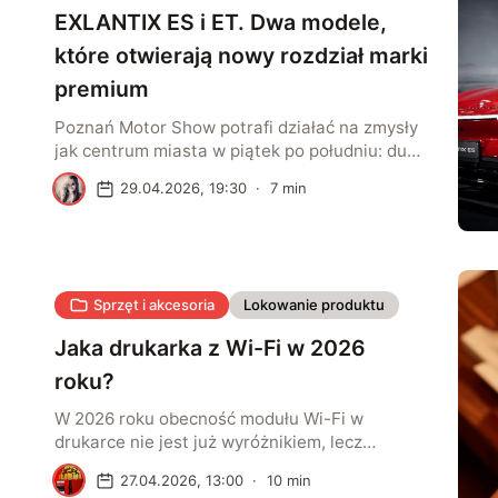
praktyce oznacza to, że do domu lepiej wybrać
EXLANTIX ES i ET. Dwa modele,
[…]
które otwierają nowy rozdział marki
premium
Poznań Motor Show potrafi działać na zmysły
jak centrum miasta w piątek po południu: dużo
świateł, dużo ludzi, dużo bodźców i jeszcze
M
29.04.2026, 19:30
·
7
min
więcej samochodów, które chcą zatrzymać
wzrok choćby na kilka sekund. W takim
otoczeniu łatwo pójść w przesadę. EXLANTIX
wybrał spokojniejszy język. Na stoisku w hali 5
najważniejsze były dwa samochody: smukły ES
Sprzęt i akcesoria
Lokowanie produktu
oraz […]
Jaka drukarka z Wi-Fi w 2026
roku?
W 2026 roku obecność modułu Wi-Fi w
drukarce nie jest już wyróżnikiem, lecz
standardem rynkowym. Dotyczy to zarówno
R
27.04.2026, 13:00
·
10
min
prostych urządzeń do domu, jak i bardziej