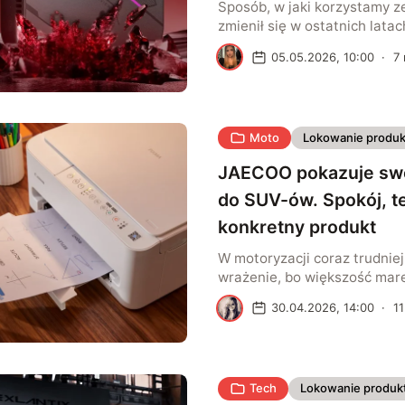
Sposób, w jaki korzystamy z
zmienił się w ostatnich latac
wielu z nas chce niekiedy pr
M
05.05.2026, 10:00
·
7
niedawno był to sprzęt głów
i okazjonalnego sprawdzania
to centrum zarządzania codz
narzędzie do pracy, kontaktu
Moto
Lokowanie produk
rozrywki. Zmienia się też spo
podchodzimy do ofert operat
JAECOO pokazuje swo
do SUV-ów. Spokój, te
konkretny produkt
W motoryzacji coraz trudniej
wrażenie, bo większość mar
do tego samego arsenału: d
M
30.04.2026, 14:00
·
11
mocnych liczb, efektownych 
z oprawą godną finału progr
Dlatego coraz więcej zależy
wrażenia – tego, które pojawi
Tech
Lokowanie produk
minutach, kiedy oczy przyzw