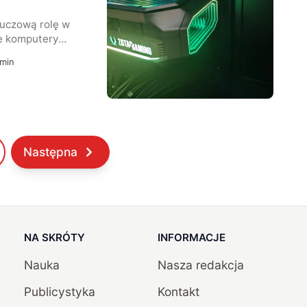
luczową rolę w
ne komputery
ualnymi. Od
min
jonalne
wania – to
(GPU) decyduje o
zów i stopniu ich
rostem oczekiwań
ej karty
Następna
rdziej oczywiste
NA SKRÓTY
INFORMACJE
Nauka
Nasza redakcja
Publicystyka
Kontakt