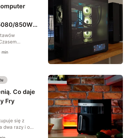
komputer
5080/850W
stawów
 Czasem
jach) nie wiemy
3
min
co dokładnie w
poszczególne
wno są nowe. Im
m to ryzyko rośnie,
tu
nniśmy zapominać
ioną […]
enią. Co daje
sy Fry
upuje się z
 dwa razy i o
sens tylko wtedy,
min