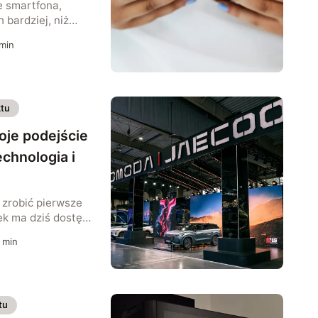
e smartfona,
h bardziej, niż
zyznać. Jeszcze
min
nie do komunikacji
 internetu. Dziś
iennością –
 ze światem i
tu
sób, w jaki
orów. […]
je podejście
chnologia i
 zrobić pierwsze
ek ma dziś dostęp
użych ekranów,
min
świateł i premier
amu talent show.
 od drugiego
a się po kilku
tu
yczają się do