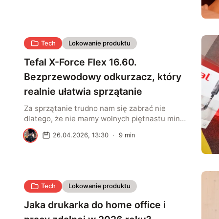
zaawansowanych konstrukcji przeznaczonych
do pracy biurowej. Rosnąca popularność pracy
zdalnej oraz mobilnych form korzystania z
technologii zmieniła podejście użytkowników
Tech
Lokowanie produktu
do sprzętu drukującego i oprócz jakości
wydruków coraz większe znaczenie ma […]
Tefal X-Force Flex 16.60.
Bezprzewodowy odkurzacz, który
realnie ułatwia sprzątanie
Za sprzątanie trudno nam się zabrać nie
dlatego, że nie mamy wolnych piętnastu minut
— a dlatego, że zbyt łatwo zamienia się ono w
K
26.04.2026, 13:30
·
9
min
wielką operację. Kabel, przepinanie,
manewrowanie, odkładanie. To właśnie ten
moment, zanim w ogóle zaczniemy, potrafi
skutecznie zabić motywację. I Tefal X-Force
Flex 16.60 uderza dokładnie w ten problem. To
Tech
Lokowanie produktu
bezprzewodowy odkurzacz […]
Jaka drukarka do home office i