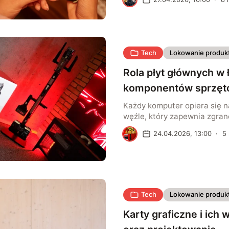
gdy dzieje się odwrotnie — k
urządzeniem, które włączam
zastanowienia, bo po prostu
I właśnie dlatego ta kategori
karierę. Nie obiecuje rewoluc
Tech
Lokowanie produk
[…]
Rola płyt głównych w 
komponentów sprzęt
Każdy komputer opiera się 
węźle, który zapewnia zgran
zsynchronizowane działanie
R
24.04.2026, 13:00
·
5
elementów. Tym węzłem jest
komponent, który w tle zarz
między procesorem, pamięci
danych i urządzeniami peryfe
nawet najpotężniejszy sprz
bezczynny, niezdolny do wy
Tech
Lokowanie produk
do wykonywania zadań w sp
skoordynowany. Nowoczesne
Karty graficzne i ich 