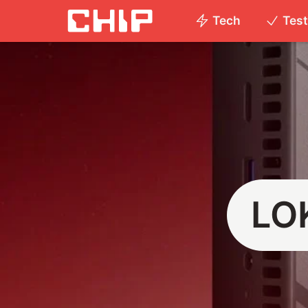
Tech
Tes
LO