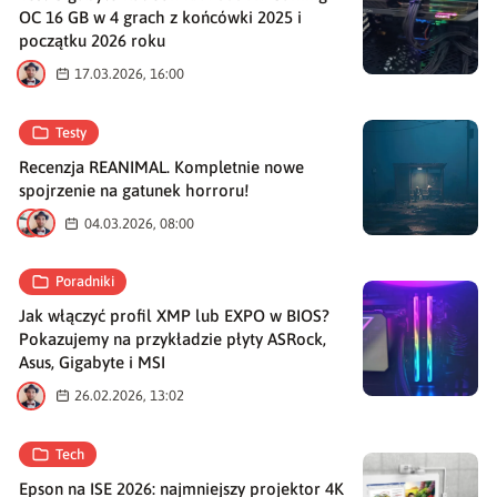
OC 16 GB w 4 grach z końcówki 2025 i
początku 2026 roku
M
17.03.2026, 16:00
Testy
Recenzja REANIMAL. Kompletnie nowe
spojrzenie na gatunek horroru!
P
M
04.03.2026, 08:00
Poradniki
Jak włączyć profil XMP lub EXPO w BIOS?
Pokazujemy na przykładzie płyty ASRock,
Asus, Gigabyte i MSI
M
26.02.2026, 13:02
Tech
Epson na ISE 2026: najmniejszy projektor 4K