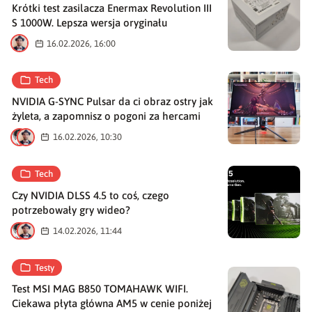
Krótki test zasilacza Enermax Revolution III
S 1000W. Lepsza wersja oryginału
M
16.02.2026, 16:00
Tech
NVIDIA G-SYNC Pulsar da ci obraz ostry jak
żyleta, a zapomnisz o pogoni za hercami
M
M
16.02.2026, 10:30
Tech
Czy NVIDIA DLSS 4.5 to coś, czego
potrzebowały gry wideo?
M
M
14.02.2026, 11:44
Testy
Test MSI MAG B850 TOMAHAWK WIFI.
Ciekawa płyta główna AM5 w cenie poniżej