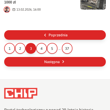
1000 zł
M
13.02.2026, 16:00
Poprzednia
1
2
3
4
5
...
37
Następna
Portal technologiczny z ponad
29
-letnią historią,