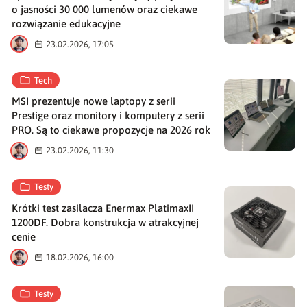
o jasności 30 000 lumenów oraz ciekawe
rozwiązanie edukacyjne
M
23.02.2026, 17:05
Tech
MSI prezentuje nowe laptopy z serii
Prestige oraz monitory i komputery z serii
PRO. Są to ciekawe propozycje na 2026 rok
M
23.02.2026, 11:30
Testy
Krótki test zasilacza Enermax PlatimaxII
1200DF. Dobra konstrukcja w atrakcyjnej
cenie
M
18.02.2026, 16:00
Testy