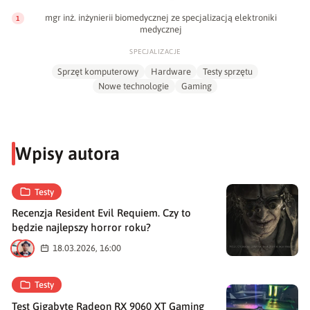
mgr inż. inżynierii biomedycznej ze specjalizacją elektroniki
1
medycznej
SPECJALIZACJE
Sprzęt komputerowy
Hardware
Testy sprzętu
Nowe technologie
Gaming
Wpisy autora
Testy
Recenzja Resident Evil Requiem. Czy to
będzie najlepszy horror roku?
P
M
18.03.2026, 16:00
Testy
Test Gigabyte Radeon RX 9060 XT Gaming