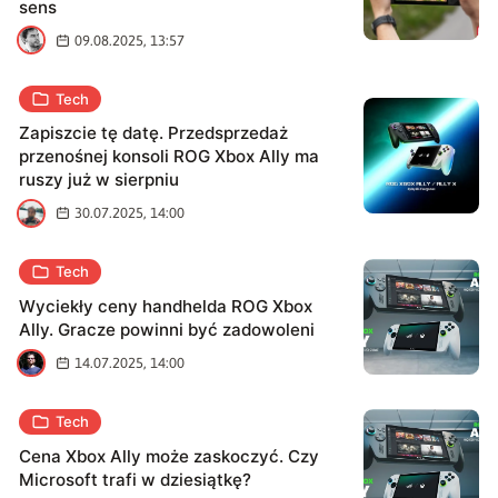
sens
M
09.08.2025, 13:57
Tech
Zapiszcie tę datę. Przedsprzedaż
przenośnej konsoli ROG Xbox Ally ma
ruszy już w sierpniu
P
30.07.2025, 14:00
Tech
Wyciekły ceny handhelda ROG Xbox
Ally. Gracze powinni być zadowoleni
H
14.07.2025, 14:00
Tech
Cena Xbox Ally może zaskoczyć. Czy
Microsoft trafi w dziesiątkę?