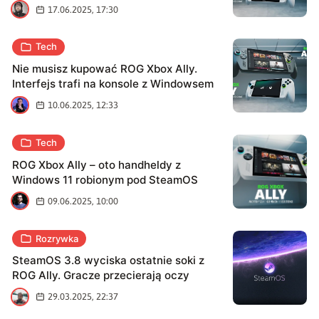
S
17.06.2025, 17:30
Tech
Nie musisz kupować ROG Xbox Ally.
Interfejs trafi na konsole z Windowsem
M
10.06.2025, 12:33
Tech
ROG Xbox Ally – oto handheldy z
Windows 11 robionym pod SteamOS
H
09.06.2025, 10:00
Rozrywka
SteamOS 3.8 wyciska ostatnie soki z
ROG Ally. Gracze przecierają oczy
P
29.03.2025, 22:37