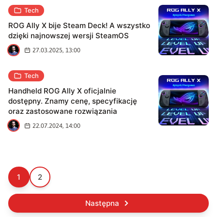
Tech
ROG Ally X bije Steam Deck! A wszystko
dzięki najnowszej wersji SteamOS
H
27.03.2025, 13:00
Tech
Handheld ROG Ally X oficjalnie
dostępny. Znamy cenę, specyfikację
oraz zastosowane rozwiązania
H
22.07.2024, 14:00
1
2
Następna