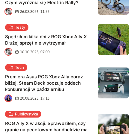
Czym wyróżnia się Electric Rally?
M
26.02.2026, 11:55
Testy
Spędziłem kilka dni z ROG Xbox Ally X.
Dłużej sprzęt nie wytrzymał
M
16.10.2025, 07:00
Tech
Premiera Asus ROG Xbox Ally coraz
bliżej. Steam Deck poczuje oddech
konkurencji w październiku
M
20.08.2025, 19:15
Publicystyka
ROG Ally X w akcji. Sprawdziłem, czy
granie na pecetowym handheldzie ma