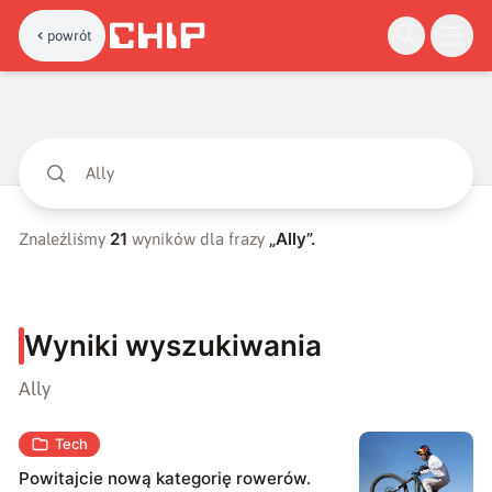
powrót
21
„
Ally
”.
Znaleźliśmy
wyników dla frazy
Wyniki wyszukiwania
Ally
Tech
Powitajcie nową kategorię rowerów.