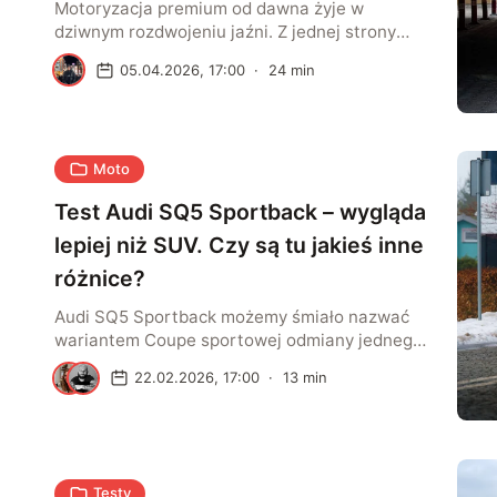
Motoryzacja premium od dawna żyje w
dziwnym rozdwojeniu jaźni. Z jednej strony
wciąż opowiada o emocjach, charakterze i tej
K
05.04.2026, 17:00
·
24
min
nieuchwytnej więzi między człowiekiem a
maszyną, którą przez dekady sprzedawano
nam jako coś niemal romantycznego. Z drugiej
coraz częściej zamienia się w konkurs na
Moto
liczbę ekranów, świetlnych podpisów,
cyfrowych funkcji i sloganów o przyszłości,
Test Audi SQ5 Sportback – wygląda
które brzmią […]
lepiej niż SUV. Czy są tu jakieś inne
różnice?
Audi SQ5 Sportback możemy śmiało nazwać
wariantem Coupe sportowej odmiany jednego
z najpopularniejszych SUV-ów na polskim
S
A
22.02.2026, 17:00
·
13
min
rynku. Korzystając z okazji, że w ostatnich
miesiącach mieliśmy u nas zarówno SUV-a, jak
i Sportback zobaczmy, czym różnią się od
siebie oba warianty oraz jakie są ich
największe wady i zalety. Audi SQ5 Sportback
Testy