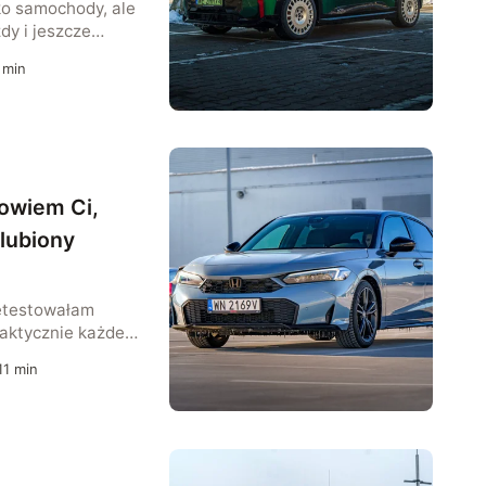
lko samochody, ale
dy i jeszcze
. To marka, która
min
cza, zadziorna i
aśnie dlatego tak
ę sercem, a
sadnić ten wybór
ektrycznego
ła […]
powiem Ci,
ulubiony
zetestowałam
aktycznie każdej
 mikrusów, przez
11
min
zyny i auta
 wielu z nich
erca, górne rejony
i zajmuje
l, który w