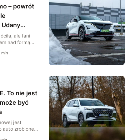
wydaje się mocno
smo – powrót
le
. Udany
iła, ale fani
sem nad formą
 jest bowiem
min
agowy model
rtowe dodatki i
 Jak zmienia to
gląd auta? Nissan
k którego trudno
coś tu […]
. To nie jest
o może być
a
nowej jest
o auto zrobione
nta — kogoś, kto
min