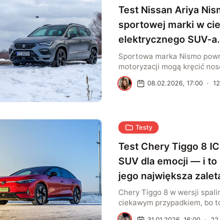
czasach dominacji SUV-ów 
Test Nissan Ariya Ni
niedoceniany i […]
sportowej marki w cie
elektrycznego SUV-a
powrót?
Sportowa marka Nismo powróc
motoryzacji mogą kręcić no
powrotu. Nissan Ariya Nismo
S
08.02.2026, 17:00
·
12
elektrycznym SUV-em. To fl
producenta, który dostał spo
jeszcze większy zapas mocy.
osiągi, charakterystykę i wy
Testy
Ariya Nismo jest autem, obo
jest przejść obojętnie. Choć 
Test Chery Tiggo 8 ICE
SUV dla emocji — i t
jego największa zalet
Chery Tiggo 8 w wersji spali
ciekawym przypadkiem, bo t
pod bardzo konkretnego klie
K
31.01.2026, 16:00
·
22