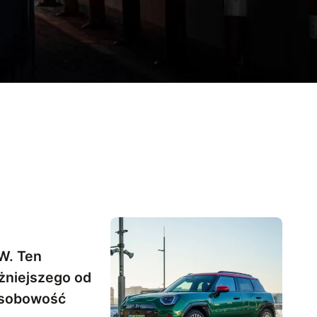
W. Ten
niejszego od
osobowość