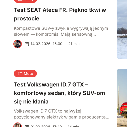
wygląda jak szybkie auto […]
Test SEAT Ateca FR. Piękno tkwi w
prostocie
Kompaktowe SUV-y zwykle wygrywają jednym
słowem — kompromis. Mają sensowną
wysokość za kierownicą, są wygodne na co
K
14.02.2026, 16:00
·
21
min
dzień i nie wymagają od nas zmiany stylu
życia tylko dlatego, że auto jest modne.
Problem w tym, że w 2026 roku część tej klasy
zaczęła gonić za wrażeniem premium i
„nowoczesności” za wszelką cenę — a to […]
Moto
Test Volkswagen ID.7 GTX –
komfortowy sedan, który SUV-om
się nie kłania
Volkswagen ID.7 GTX to najwyżej
pozycjonowany elektryk w gamie producenta,
który dodatkowo nie ma swojego spalinowego
S
01.02.2026, 17:40
·
14
min