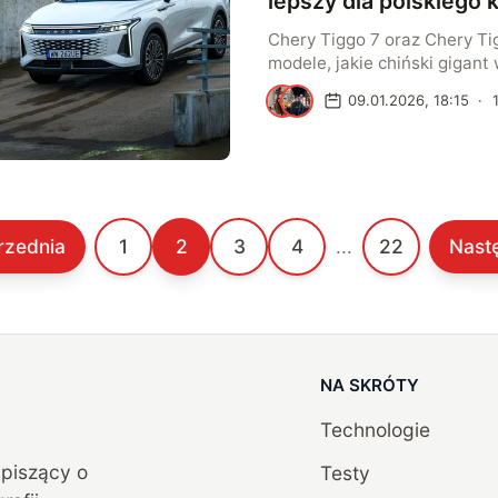
lepszy dla polskiego k
Chery Tiggo 7 oraz Chery Ti
modele, jakie chiński gigant
polski rynek. Duże rodzinne
S
K
09.01.2026, 18:15
·
idealną propozycją na nasz r
rozwiązania z Dalekiego Ws
sprostać wymaganiom polski
Chery Tiggo 7 vs Tiggo 8 – c
potrafią? Chery to prawdziw
rzednia
1
2
3
4
...
22
Nast
NA SKRÓTY
Technologie
, piszący o
Testy