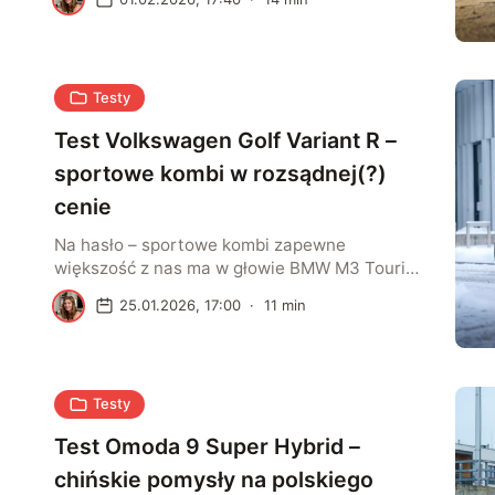
odpowiednika. W zasadzie trudno jest znaleźć
auto, które pod względem przestronności było
w stanie mu dorównać w nadwoziu tego typu.
Elektryczny sedan Volkswagena potrafi pod
Testy
tym względem zawstydzić niejednego SUV-a,
choć z niektórymi ma sporo wspólnego.
Test Volkswagen Golf Variant R –
Volkswagen ID.7 GTX […]
sportowe kombi w rozsądnej(?)
cenie
Na hasło – sportowe kombi zapewne
większość z nas ma w głowie BMW M3 Touring
czy Audi RS6. Fajnie, tylko drogo. Czy da się
S
25.01.2026, 17:00
·
11
min
taniej? Kandydaturę zgłasza Volkswagen Golf
Variant R i robi to naprawdę dobrze.
Volkswagen Golf Variant R to zaskakująco
ładne auto. Spodziewałem się, że będzie
Testy
pokraczny Sportowy Golf w kombi wzbudzał
we […]
Test Omoda 9 Super Hybrid –
chińskie pomysły na polskiego