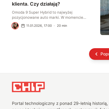
klienta. Czy działają?
Omoda 9 Super Hybrid to najwyżej
pozycjonowane auto marki. W momencie
debiutu zachwyciło w zasadzie wszystkim, bo
S
11.01.2026, 17:00
·
20
min
stosunek ceny do jakości i obiecywanej mocy
robi wrażenie. Jednak, czy w praktyce też
wygląda to tak dobrze? Jest tu kilka
elementów co najmniej dziwnych, ale czy na
tyle problematycznych, aby skreślać ten
model? Omoda 9 wygląda bardzo […]
Pop
Portal technologiczny z ponad
29
-letnią historią