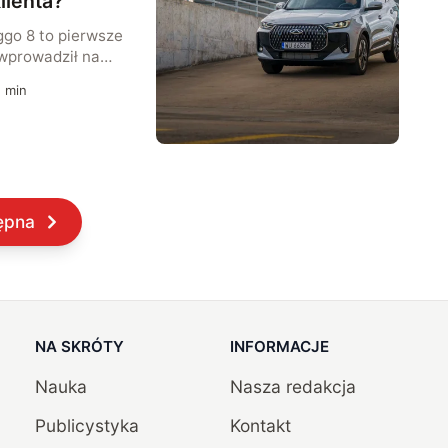
lienta?
ggo 8 to pierwsze
 wprowadził na
 SUV-y wydają się
1
min
ynek. Tylko czy
chodu są w stanie
ego klienta?
zym się różnią, co
y gigant […]
ępna
NA SKRÓTY
INFORMACJE
Nauka
Nasza redakcja
Publicystyka
Kontakt