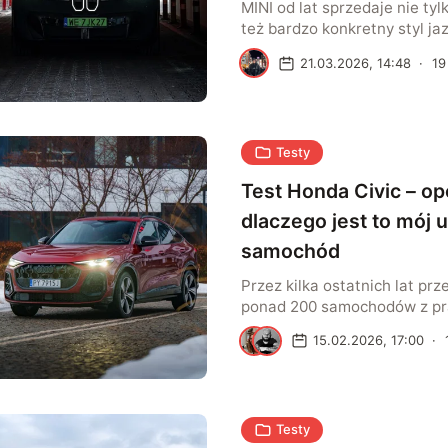
MINI od lat sprzedaje nie ty
też bardzo konkretny styl jaz
bardziej konkretny styl życia
K
21.03.2026, 14:48
·
19
potrafi być jednocześnie uro
bezczelnie nieracjonalna. Wł
wiele aut tej firmy kupuje si
dopiero później próbuje uza
Testy
rozsądkiem. W przypadku el
Acemana ten mechanizm dzia
Test Honda Civic – o
dlaczego jest to mój 
samochód
Przez kilka ostatnich lat pr
ponad 200 samochodów z pr
półki cenowej. Od miejskich
S
A
15.02.2026, 17:00
·
pick-upy, po najdroższe limu
sportowe. Choć wspomnienie
przyprawia o szybsze bicie s
listy moich ulubionych model
Testy
najnowsza Honda Civic. Mode