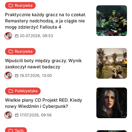
Rozrywka
Praktycznie każdy gracz na to czekał.
Remastery nadchodzą, a ja ciągle nie
mogę zdzierżyć Fallouta 4
M
20.07.2026, 09:53
Rozrywka
Wpuścili boty między graczy. Wynik
zaskoczył nawet badaczy
M
19.07.2026, 13:00
Publicystyka
Wielkie plany CD Projekt RED. Kiedy
nowy Wiedźmin i Cyberpunk?
M
17.07.2026, 09:56
Tech