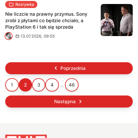
Rozrywka
Nie liczcie na prawny przymus. Sony
zrobi z płytami co będzie chciało, a
PlayStation 6 i tak się sprzeda
M
13.07.2026, 09:55
Poprzednia
1
2
3
4
...
46
Następna