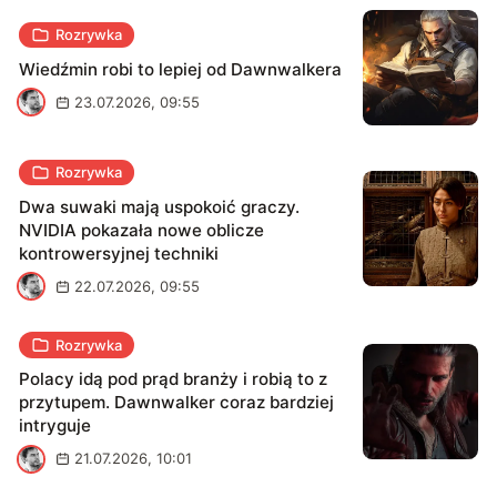
Rozrywka
Wiedźmin robi to lepiej od Dawnwalkera
M
23.07.2026, 09:55
Rozrywka
Dwa suwaki mają uspokoić graczy.
NVIDIA pokazała nowe oblicze
kontrowersyjnej techniki
M
22.07.2026, 09:55
Rozrywka
Polacy idą pod prąd branży i robią to z
przytupem. Dawnwalker coraz bardziej
intryguje
M
21.07.2026, 10:01