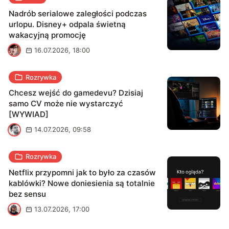
Nadrób serialowe zaległości podczas
urlopu. Disney+ odpala świetną
wakacyjną promocję
J
16.07.2026, 18:00
Rozrywka
Chcesz wejść do gamedevu? Dzisiaj
samo CV może nie wystarczyć
[WYWIAD]
M
14.07.2026, 09:58
Rozrywka
Netflix przypomni jak to było za czasów
kablówki? Nowe doniesienia są totalnie
bez sensu
B
13.07.2026, 17:00