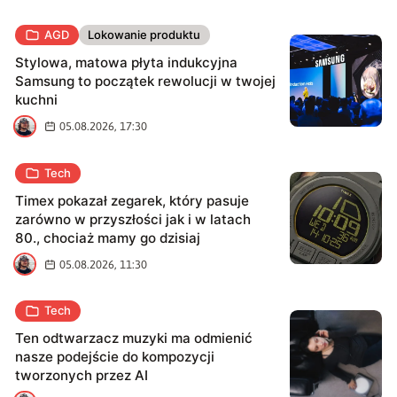
AGD
Lokowanie produktu
Stylowa, matowa płyta indukcyjna
Samsung to początek rewolucji w twojej
kuchni
B
05.08.2026, 17:30
Tech
Timex pokazał zegarek, który pasuje
zarówno w przyszłości jak i w latach
80., chociaż mamy go dzisiaj
B
05.08.2026, 11:30
Tech
Ten odtwarzacz muzyki ma odmienić
nasze podejście do kompozycji
tworzonych przez AI