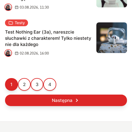
B
03.08.2026, 11:30
Testy
Test Nothing Ear (3a), nareszcie
słuchawki z charakterem! Tylko niestety
nie dla każdego
B
02.08.2026, 16:00
1
2
3
4
Następna