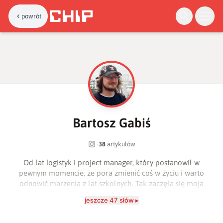
powrót
B
Bartosz Gabiś
·
38
artykułów
Od lat logistyk i project manager, który postanowił w
pewnym momencie, że pora zmienić coś w życiu i warto
odnowić marzenia z lat szkolnych. Tak zaczęła się moja
przygoda z dziennikarstwem, którą udało się połączyć z pasją
jeszcze 47 słów ▸
do technologii, a szczególnie z tą starą jak discmany,
walkmany i telefony z klapką. Niestety takie sformułowanie