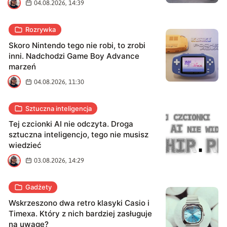
B
04.08.2026, 14:39
Rozrywka
Skoro Nintendo tego nie robi, to zrobi
inni. Nadchodzi Game Boy Advance
marzeń
B
04.08.2026, 11:30
Sztuczna inteligencja
Tej czcionki AI nie odczyta. Droga
sztuczna inteligencjo, tego nie musisz
wiedzieć
B
03.08.2026, 14:29
Gadżety
Wskrzeszono dwa retro klasyki Casio i
Timexa. Który z nich bardziej zasługuje
na uwagę?