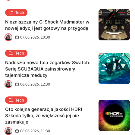
Tech
Niezniszczalny G-Shock Mudmaster w
nowej edycji jest gotowy na przygodę
B
07.08.2026, 10:30
Tech
Nadeszła nowa fala zegarków Swatch.
Serię SCUBAQUA zainspirowały
tajemnicze meduzy
B
06.08.2026, 12:30
Tech
Oto kolejna generacja jakości HDR!
Szkoda tylko, że większość jej nie
zasmakuje
B
06.08.2026, 11:30