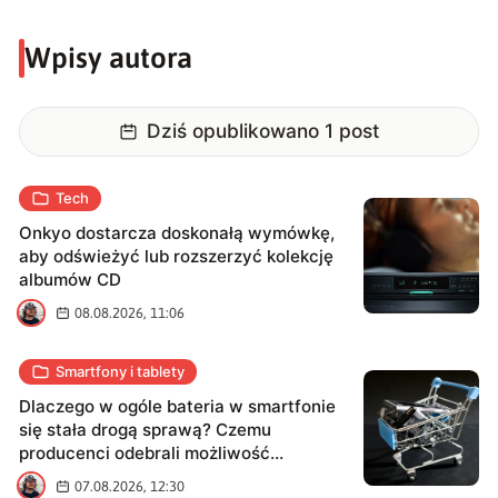
zdania, uświadamia mi własny wiek, ale cóż! Takie jest właśnie
życie i to w nim jest najciekawsze.
Wpisy autora
Dziś opublikowano
1
post
Tech
Onkyo dostarcza doskonałą wymówkę,
aby odświeżyć lub rozszerzyć kolekcję
albumów CD
B
08.08.2026, 11:06
Smartfony i tablety
Dlaczego w ogóle bateria w smartfonie
się stała drogą sprawą? Czemu
producenci odebrali możliwość
samodzielnej wymiany?
B
07.08.2026, 12:30